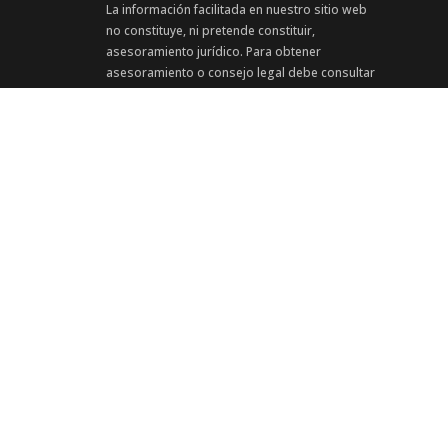
La información facilitada en nuestro sitio web
no constituye, ni pretende constituir,
asesoramiento jurídico. Para obtener
asesoramiento o consejo legal debe consultar
directamente con un abogado. Ponerse en
contacto con nuestro bufete a través de este
sitio web, correo electrónico, fax, teléfono u
otros medios de comunicación no crea una
relación cliente-abogado. Por favor, no nos
envíe información confidencial a través de este
sitio web.