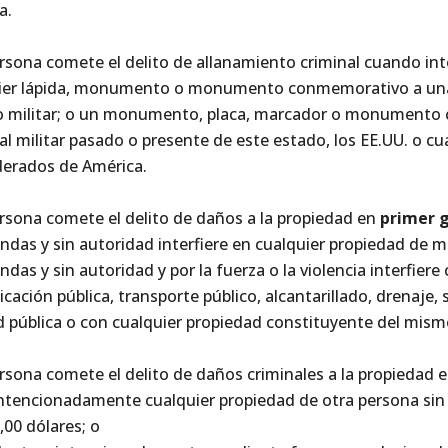
a.
rsona comete el delito de allanamiento criminal cuando int
ier lápida, monumento o monumento conmemorativo a una o 
io militar; o un monumento, placa, marcador o monumento
l militar pasado o presente de este estado, los EE.UU. o cu
erados de América.
rsona comete el delito de daños a la propiedad en
primer 
endas y sin autoridad interfiere en cualquier propiedad de 
ndas y sin autoridad y por la fuerza o la violencia interfie
ación pública, transporte público, alcantarillado, drenaje, 
ad pública o con cualquier propiedad constituyente del mism
rsona comete el delito de daños criminales a la propiedad 
ntencionadamente cualquier propiedad de otra persona sin
,00 dólares; o