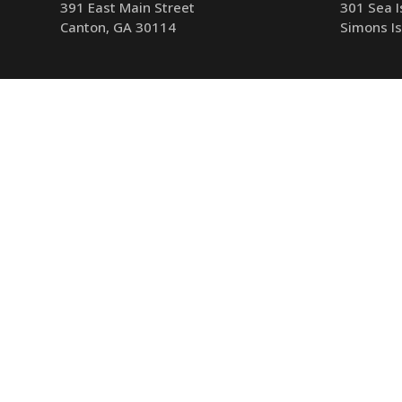
391 East Main Street
301 Sea I
Canton, GA 30114
Simons I
Teléfono
770-341-1904
Teléfono
Mapa e indicaciones
Mapa e indi