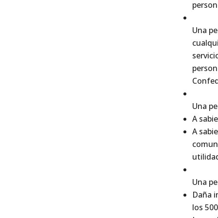
person
Una pe
cualqu
servic
persona
Confed
Una pe
A sabi
A sabie
comunic
utilid
Una pe
Daña i
los 500