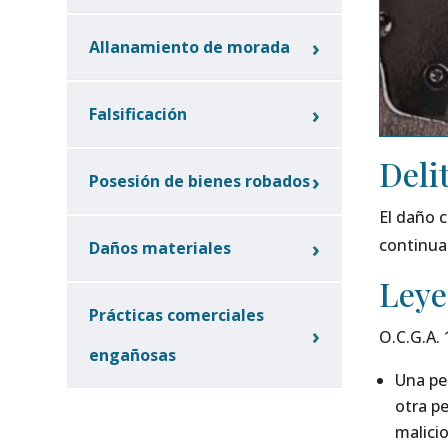
Allanamiento de morada
Falsificación
Deli
Posesión de bienes robados
El daño c
continuac
Daños materiales
Leye
Prácticas comerciales
O.C.G.A. 
engañosas
Una pe
otra p
malici