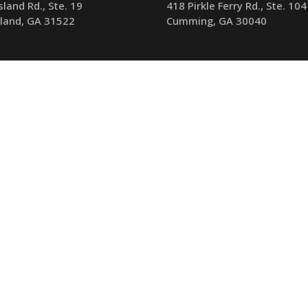
sland Rd., Ste. 19
418 Pirkle Ferry Rd., Ste. 104
sland, GA 31522
Cumming, GA 30040
770-341-1904
Teléfono
770-341-1904
caciones
Mapa e indicaciones