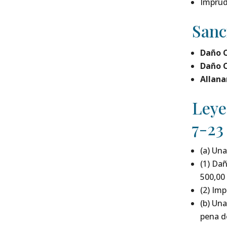
Imprud
Sanc
Daño C
Daño C
Allan
Leye
7-23
(a) Un
(1) Da
500,00 
(2) Im
(b) Un
pena de